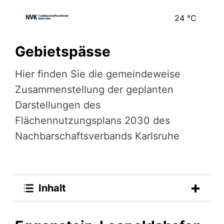
24
°C
Gebietspässe
Hier finden Sie die gemein­de­weise
Zusam­men­stel­lung der ge­plan­ten
Darstel­lun­gen des
Flächennutzungsplans 2030 des
Nachbarschaftsverbands Karlsruhe
Inhalt