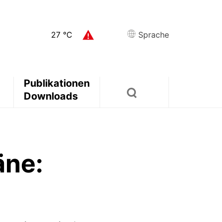
27
°C
Sprache
Publikationen
n
­Downloads
äne: